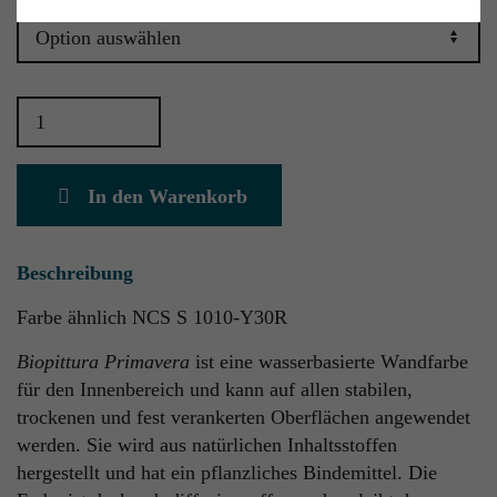
Biopittura Primavera Siena 20 Menge
In den Warenkorb
Beschreibung
Farbe ähnlich NCS S 1010-Y30R
Biopittura Primavera
ist eine wasserbasierte Wandfarbe
für den Innenbereich und kann auf allen stabilen,
trockenen und fest verankerten Oberflächen angewendet
werden. Sie wird aus natürlichen Inhaltsstoffen
hergestellt und hat ein pflanzliches Bindemittel. Die