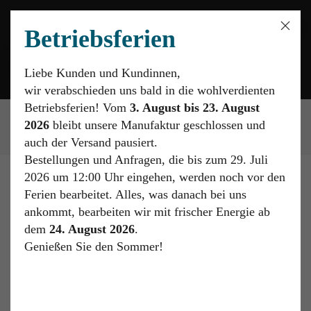
DE
EN
Betriebsferien
Liebe Kunden und Kundinnen,
wir verabschieden uns bald in die wohlverdienten
Betriebsferien! Vom
3. August bis 23. August
Startseite
Shop
Wandfarben
Temperafarben
Brauntöne
2026
bleibt unsere Manufaktur geschlossen und
Biopittura Primavera Siena 20
auch der Versand pausiert.
Bestellungen und Anfragen, die bis zum 29. Juli
2026 um 12:00 Uhr eingehen, werden noch vor den
Ferien bearbeitet. Alles, was danach bei uns
ankommt, bearbeiten wir mit frischer Energie ab
dem
24. August 2026
.
Biopittura Primavera Siena 20
Genießen Sie den Sommer!
Lieferzeit:
2-4 Tage
Füllmenge