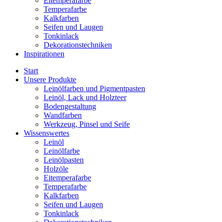
Eitemperafarbe
Temperafarbe
Kalkfarben
Seifen und Laugen
Tonkinlack
Dekorationstechniken
Inspirationen
Start
Unsere Produkte
Leinölfarben und Pigmentpasten
Leinöl, Lack und Holzteer
Bodengestaltung
Wandfarben
Werkzeug, Pinsel und Seife
Wissenswertes
Leinöl
Leinölfarbe
Leinölpasten
Holzöle
Eitemperafarbe
Temperafarbe
Kalkfarben
Seifen und Laugen
Tonkinlack