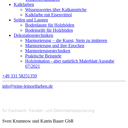
Kalkfarben
Wissenswertes über Kalkanstriche
Kalkfarbe mit Eisenvitriol
Seifen und Laugen
Bodenlauge für Holzböden
Bodenseife für Holzböden
Dekorationstechniken
Marmorierung − die Kunst, Stein zu imitieren
Marmorierung und ihre Epochen
Marmorierungstechniken
Praktische Beispiele
Holzimitation - aber natürlich Malerblatt Ausgabe
07/2021
+49 331 58251359
info@reine-leinoelfarben.de
Sven Krumnow und Katrin Bauer GbR