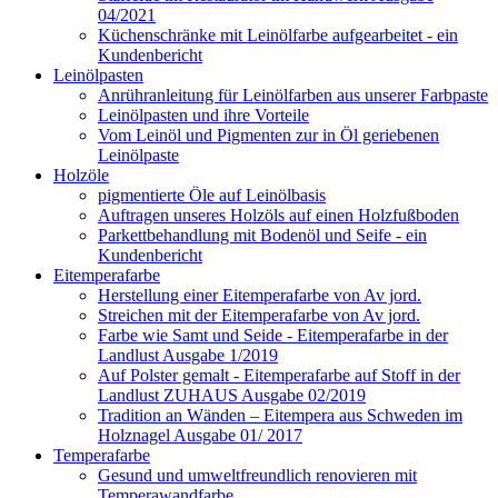
04/2021
Küchenschränke mit Leinölfarbe aufgearbeitet - ein
Kundenbericht
Leinölpasten
Anrühranleitung für Leinölfarben aus unserer Farbpaste
Leinölpasten und ihre Vorteile
Vom Leinöl und Pigmenten zur in Öl geriebenen
Leinölpaste
Holzöle
pigmentierte Öle auf Leinölbasis
Auftragen unseres Holzöls auf einen Holzfußboden
Parkettbehandlung mit Bodenöl und Seife - ein
Kundenbericht
Eitemperafarbe
Herstellung einer Eitemperafarbe von Av jord.
Streichen mit der Eitemperafarbe von Av jord.
Farbe wie Samt und Seide - Eitemperafarbe in der
Landlust Ausgabe 1/2019
Auf Polster gemalt - Eitemperafarbe auf Stoff in der
Landlust ZUHAUS Ausgabe 02/2019
Tradition an Wänden – Eitempera aus Schweden im
Holznagel Ausgabe 01/ 2017
Temperafarbe
Gesund und umweltfreundlich renovieren mit
Temperawandfarbe