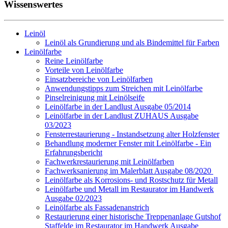
Wissenswertes
Leinöl
Leinöl als Grundierung und als Bindemittel für Farben
Leinölfarbe
Reine Leinölfarbe
Vorteile von Leinölfarbe
Einsatzbereiche von Leinölfarben
Anwendungstipps zum Streichen mit Leinölfarbe
Pinselreinigung mit Leinölseife
Leinölfarbe in der Landlust Ausgabe 05/2014
Leinölfarbe in der Landlust ZUHAUS Ausgabe
03/2023
Fensterrestaurierung - Instandsetzung alter Holzfenster
Behandlung moderner Fenster mit Leinölfarbe - Ein
Erfahrungsbericht
Fachwerkrestaurierung mit Leinölfarben
Fachwerksanierung im Malerblatt Ausgabe 08/2020
Leinölfarbe als Korrosions- und Rostschutz für Metall
Leinölfarbe und Metall im Restaurator im Handwerk
Ausgabe 02/2023
Leinölfarbe als Fassadenanstrich
Restaurierung einer historische Treppenanlage Gutshof
Staffelde im Restaurator im Handwerk Ausgabe