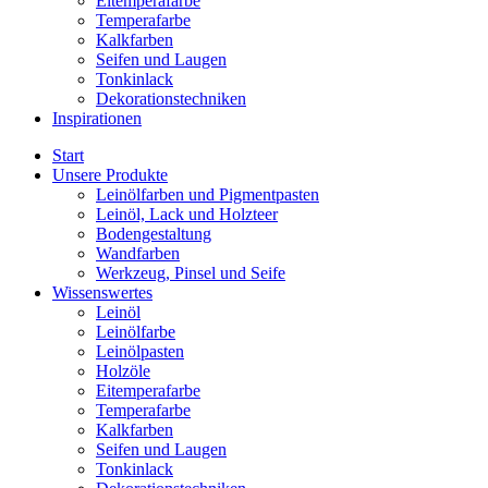
Eitemperafarbe
Temperafarbe
Kalkfarben
Seifen und Laugen
Tonkinlack
Dekorationstechniken
Inspirationen
Start
Unsere Produkte
Leinölfarben und Pigmentpasten
Leinöl, Lack und Holzteer
Bodengestaltung
Wandfarben
Werkzeug, Pinsel und Seife
Wissenswertes
Leinöl
Leinölfarbe
Leinölpasten
Holzöle
Eitemperafarbe
Temperafarbe
Kalkfarben
Seifen und Laugen
Tonkinlack