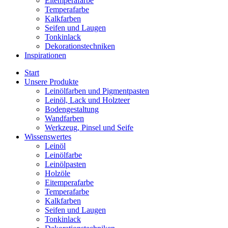
Eitemperafarbe
Temperafarbe
Kalkfarben
Seifen und Laugen
Tonkinlack
Dekorationstechniken
Inspirationen
Start
Unsere Produkte
Leinölfarben und Pigmentpasten
Leinöl, Lack und Holzteer
Bodengestaltung
Wandfarben
Werkzeug, Pinsel und Seife
Wissenswertes
Leinöl
Leinölfarbe
Leinölpasten
Holzöle
Eitemperafarbe
Temperafarbe
Kalkfarben
Seifen und Laugen
Tonkinlack