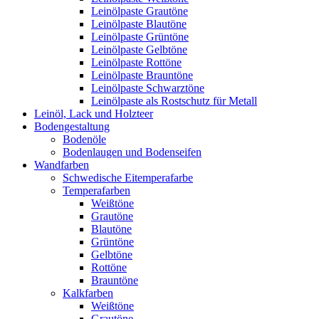
Leinölpaste Grautöne
Leinölpaste Blautöne
Leinölpaste Grüntöne
Leinölpaste Gelbtöne
Leinölpaste Rottöne
Leinölpaste Brauntöne
Leinölpaste Schwarztöne
Leinölpaste als Rostschutz für Metall
Leinöl, Lack und Holzteer
Bodengestaltung
Bodenöle
Bodenlaugen und Bodenseifen
Wandfarben
Schwedische Eitemperafarbe
Temperafarben
Weißtöne
Grautöne
Blautöne
Grüntöne
Gelbtöne
Rottöne
Brauntöne
Kalkfarben
Weißtöne
Grautöne