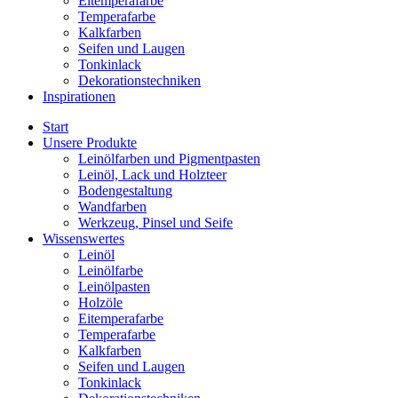
Eitemperafarbe
Temperafarbe
Kalkfarben
Seifen und Laugen
Tonkinlack
Dekorationstechniken
Inspirationen
Start
Unsere Produkte
Leinölfarben und Pigmentpasten
Leinöl, Lack und Holzteer
Bodengestaltung
Wandfarben
Werkzeug, Pinsel und Seife
Wissenswertes
Leinöl
Leinölfarbe
Leinölpasten
Holzöle
Eitemperafarbe
Temperafarbe
Kalkfarben
Seifen und Laugen
Tonkinlack