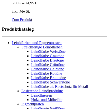
5,00
€
–
74,95
€
inkl. MwSt.
Zum Produkt
Produktkatalog
Leinölfarben und Pigmentpasten
Streichfertige Leinölfarben
Leinölfarbe Weisstöne
Leinölfarbe Grautöne
Leinölfarbe Blautöne
Leinölfarbe Grüntöne
Leinölfarbe Gelbtöne
Leinölfarbe Rottöne
Leinölfarbe Brauntöne
Leinölfarbe Schwarztöne
Leinölfarbe als Rostschutz für Metall
Lasierende Leinölprodukte
Leinöllasuren
Holz- und Möbelöle
Pigmentpasten
Leinölpaste Weißtöne