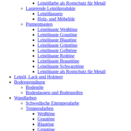
Leinölfarbe als Rostschutz für Metall
Lasierende Leinölprodukte
Leinöllasuren
Holz- und Möbelöle
Pigmentpasten
Leinölpaste Weißtöne
Leinölpaste Grautöne
Leinölpaste Blautöne
Leinölpaste Grüntöne
Leinölpaste Gelbtöne
Leinölpaste Rottöne
Leinölpaste Brauntöne
Leinölpaste Schwarztöne
Leinölpaste als Rostschutz für Metall
Leinöl, Lack und Holzteer
Bodengestaltung
Bodenöle
Bodenlaugen und Bodenseifen
Wandfarben
Schwedische Eitemperafarbe
Temperafarben
Weißtöne
Grautöne
Blautöne
Grüntöne