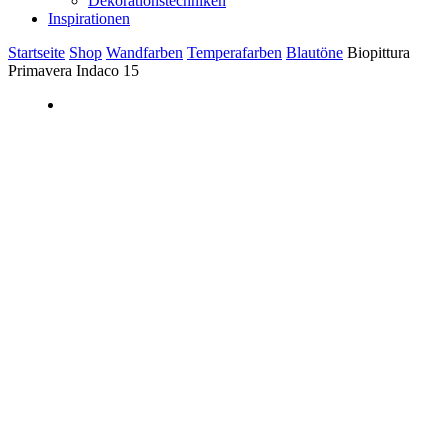
Dekorationstechniken
Inspirationen
Startseite
Shop
Wandfarben
Temperafarben
Blautöne
Biopittura
Primavera Indaco 15