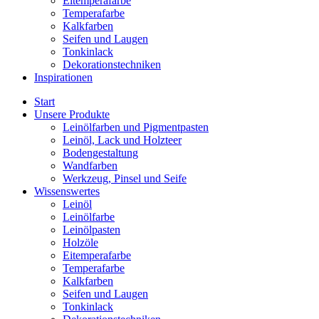
Eitemperafarbe
Temperafarbe
Kalkfarben
Seifen und Laugen
Tonkinlack
Dekorationstechniken
Inspirationen
Start
Unsere Produkte
Leinölfarben und Pigmentpasten
Leinöl, Lack und Holzteer
Bodengestaltung
Wandfarben
Werkzeug, Pinsel und Seife
Wissenswertes
Leinöl
Leinölfarbe
Leinölpasten
Holzöle
Eitemperafarbe
Temperafarbe
Kalkfarben
Seifen und Laugen
Tonkinlack