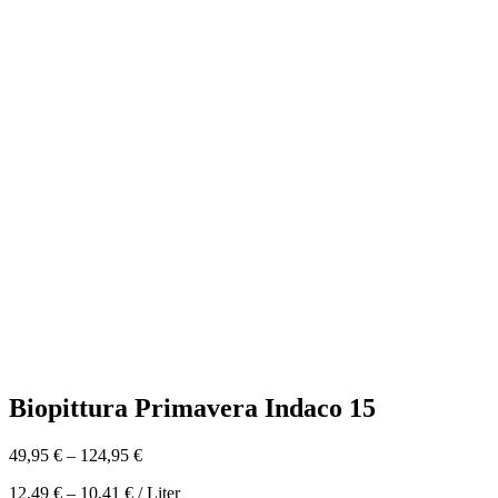
Biopittura Primavera Indaco 15
49,95
€
–
124,95
€
12,49
€
–
10,41
€
/
Liter