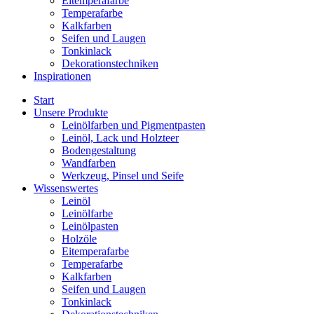
Eitemperafarbe
Temperafarbe
Kalkfarben
Seifen und Laugen
Tonkinlack
Dekorationstechniken
Inspirationen
Start
Unsere Produkte
Leinölfarben und Pigmentpasten
Leinöl, Lack und Holzteer
Bodengestaltung
Wandfarben
Werkzeug, Pinsel und Seife
Wissenswertes
Leinöl
Leinölfarbe
Leinölpasten
Holzöle
Eitemperafarbe
Temperafarbe
Kalkfarben
Seifen und Laugen
Tonkinlack