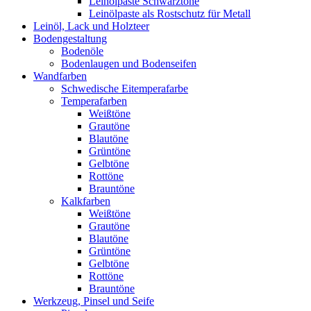
Leinölpaste Schwarztöne
Leinölpaste als Rostschutz für Metall
Leinöl, Lack und Holzteer
Bodengestaltung
Bodenöle
Bodenlaugen und Bodenseifen
Wandfarben
Schwedische Eitemperafarbe
Temperafarben
Weißtöne
Grautöne
Blautöne
Grüntöne
Gelbtöne
Rottöne
Brauntöne
Kalkfarben
Weißtöne
Grautöne
Blautöne
Grüntöne
Gelbtöne
Rottöne
Brauntöne
Werkzeug, Pinsel und Seife