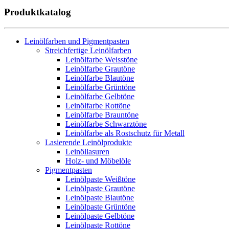
Produktkatalog
Leinölfarben und Pigmentpasten
Streichfertige Leinölfarben
Leinölfarbe Weisstöne
Leinölfarbe Grautöne
Leinölfarbe Blautöne
Leinölfarbe Grüntöne
Leinölfarbe Gelbtöne
Leinölfarbe Rottöne
Leinölfarbe Brauntöne
Leinölfarbe Schwarztöne
Leinölfarbe als Rostschutz für Metall
Lasierende Leinölprodukte
Leinöllasuren
Holz- und Möbelöle
Pigmentpasten
Leinölpaste Weißtöne
Leinölpaste Grautöne
Leinölpaste Blautöne
Leinölpaste Grüntöne
Leinölpaste Gelbtöne
Leinölpaste Rottöne