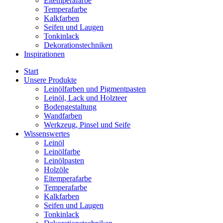
Eitemperafarbe
Temperafarbe
Kalkfarben
Seifen und Laugen
Tonkinlack
Dekorationstechniken
Inspirationen
Start
Unsere Produkte
Leinölfarben und Pigmentpasten
Leinöl, Lack und Holzteer
Bodengestaltung
Wandfarben
Werkzeug, Pinsel und Seife
Wissenswertes
Leinöl
Leinölfarbe
Leinölpasten
Holzöle
Eitemperafarbe
Temperafarbe
Kalkfarben
Seifen und Laugen
Tonkinlack