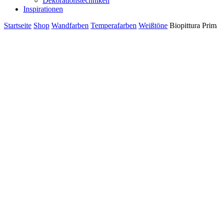
Dekorationstechniken
Inspirationen
Startseite
Shop
Wandfarben
Temperafarben
Weißtöne
Biopittura Prim