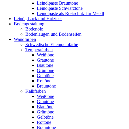
Leinölpaste Brauntöne
Leinölpaste Schwarztöne
Leinölpaste als Rostschutz für Metall
Leinöl, Lack und Holzteer
Bodengestaltung
Bodenöle
Bodenlaugen und Bodenseifen
Wandfarben
Schwedische Eitemperafarbe
Temperafarben
Weißtöne
Grautöne
Blautöne
Grüntöne
Gelbtöne
Rottöne
Brauntöne
Kalkfarben
Weißtöne
Grautöne
Blautöne
Grüntöne
Gelbtöne
Rottöne
Brauntöne