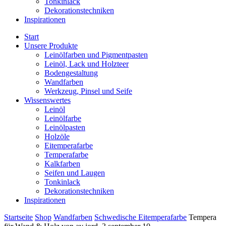
Tonkinlack
Dekorationstechniken
Inspirationen
Start
Unsere Produkte
Leinölfarben und Pigmentpasten
Leinöl, Lack und Holzteer
Bodengestaltung
Wandfarben
Werkzeug, Pinsel und Seife
Wissenswertes
Leinöl
Leinölfarbe
Leinölpasten
Holzöle
Eitemperafarbe
Temperafarbe
Kalkfarben
Seifen und Laugen
Tonkinlack
Dekorationstechniken
Inspirationen
Startseite
Shop
Wandfarben
Schwedische Eitemperafarbe
Tempera