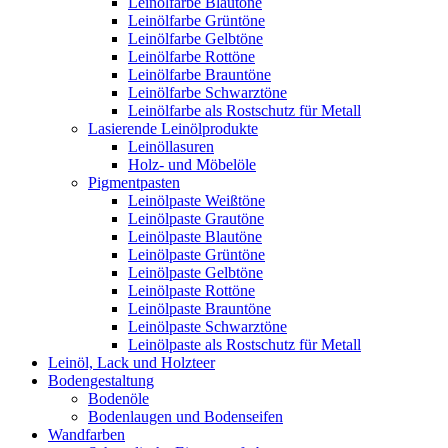
Leinölfarbe Blautöne
Leinölfarbe Grüntöne
Leinölfarbe Gelbtöne
Leinölfarbe Rottöne
Leinölfarbe Brauntöne
Leinölfarbe Schwarztöne
Leinölfarbe als Rostschutz für Metall
Lasierende Leinölprodukte
Leinöllasuren
Holz- und Möbelöle
Pigmentpasten
Leinölpaste Weißtöne
Leinölpaste Grautöne
Leinölpaste Blautöne
Leinölpaste Grüntöne
Leinölpaste Gelbtöne
Leinölpaste Rottöne
Leinölpaste Brauntöne
Leinölpaste Schwarztöne
Leinölpaste als Rostschutz für Metall
Leinöl, Lack und Holzteer
Bodengestaltung
Bodenöle
Bodenlaugen und Bodenseifen
Wandfarben