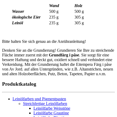
Wand
Holz
Wasser
500 g
500 g
ökologische Eier
235 g
305 g
Leinöl
235 g
305 g
Bitte halten Sie sich genau an die Anrühranleitung!
Denken Sie an die Grundierung! Grundieren Sie Ihre zu streichende
Fläche immer zuerst mit der
Grundfärg i påse
. Sie sorgt für eine
bessere Haftung und deckt gut, oxidiert schnell und verhindert eine
Verkreidung. Mit der Grundierung haftet die Eitempera Färg i påse
von Av Jord. auf allen Untergründen, wie z.B. Altanstrichen, neuen
und alten Holzoberflächen, Putz, Beton, Tapeten, Papier u.v.m.
Produktkatalog
Leinölfarben und Pigmentpasten
Streichfertige Leinölfarben
Leinölfarbe Weisstöne
Leinölfarbe Grautöne