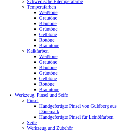
Schwedische Eitemperafarbe
Temperafarben
Weißtöne
Grautöne
Blautöne
Grüntöne
Gelbtöne
Rottöne
Brauntöne
Kalkfarben
Weißtöne
Grautöne
Blautöne
Grüntöne
Gelbtöne
Rottöne
Brauntöne
Werkzeug, Pinsel und Seife
Pinsel
Handgefertigte Pinsel von Guldberg aus
Dänemark
Handgefertigte Pinsel für Leinölfarben
Seife
Werkzeug und Zubehör