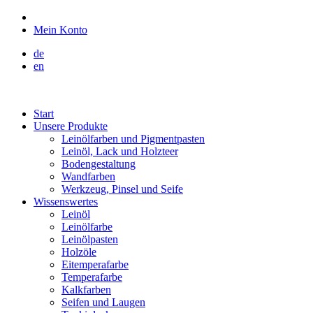
Mein Konto
de
en
Start
Unsere Produkte
Leinölfarben und Pigmentpasten
Leinöl, Lack und Holzteer
Bodengestaltung
Wandfarben
Werkzeug, Pinsel und Seife
Wissenswertes
Leinöl
Leinölfarbe
Leinölpasten
Holzöle
Eitemperafarbe
Temperafarbe
Kalkfarben
Seifen und Laugen