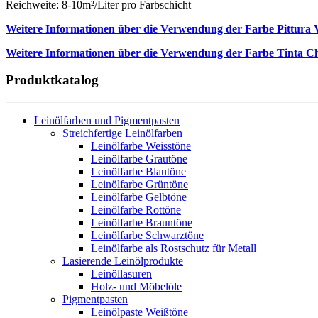
Reichweite: 8-10m²/Liter pro Farbschicht
Weitere Informationen über die Verwendung der Farbe Pittura Vi
Weitere Informationen über die Verwendung der Farbe Tinta Chi
Produktkatalog
Leinölfarben und Pigmentpasten
Streichfertige Leinölfarben
Leinölfarbe Weisstöne
Leinölfarbe Grautöne
Leinölfarbe Blautöne
Leinölfarbe Grüntöne
Leinölfarbe Gelbtöne
Leinölfarbe Rottöne
Leinölfarbe Brauntöne
Leinölfarbe Schwarztöne
Leinölfarbe als Rostschutz für Metall
Lasierende Leinölprodukte
Leinöllasuren
Holz- und Möbelöle
Pigmentpasten
Leinölpaste Weißtöne