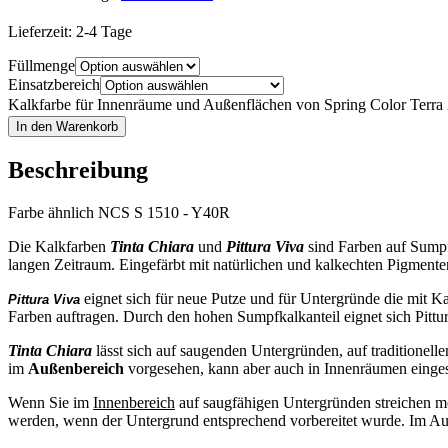
Lieferzeit:
2-4 Tage
Füllmenge
Einsatzbereich
Kalkfarbe für Innenräume und Außenflächen von Spring Color Terr
In den Warenkorb
Beschreibung
Farbe ähnlich NCS S 1510 - Y40R
Die Kalkfarben
Tinta Chiara
und
Pittura Viva
sind Farben auf Sumpf
langen Zeitraum. Eingefärbt mit natürlichen und kalkechten Pigmenten 
eignet sich für neue Putze und für Untergründe die mit K
Pittura Viva
Farben auftragen. Durch den hohen Sumpfkalkanteil eignet sich Pitt
Tinta Chiara
lässt sich auf saugenden Untergründen, auf traditionell
im
Außenbereich
vorgesehen, kann aber auch in Innenräumen einges
Wenn Sie im
Innenbereich
auf saugfähigen Untergründen streichen mö
werden, wenn der Untergrund entsprechend vorbereitet wurde. Im Au