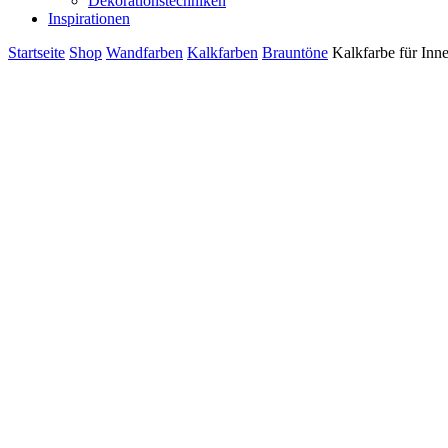
Dekorationstechniken
Inspirationen
Startseite
Shop
Wandfarben
Kalkfarben
Brauntöne
Kalkfarbe für Inn