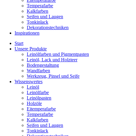
Eitemperafarbe
Temperafarbe
Kalkfarben
Seifen und Laugen
Tonkinlack
Dekorationstechniken
Inspirationen
Start
Unsere Produkte
Leinölfarben und Pigmentpasten
Leinöl, Lack und Holzteer
Bodengestaltung
Wandfarben
Werkzeug, Pinsel und Seife
Wissenswertes
Leinöl
Leinölfarbe
Leinölpasten
Holzöle
Eitemperafarbe
Temperafarbe
Kalkfarben
Seifen und Laugen
Tonkinlack