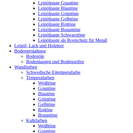
Leinölpaste Grautöne
Leinölpaste Blautöne
Leinölpaste Grüntöne
Leinölpaste Gelbtöne
Leinölpaste Rottöne
Leinölpaste Brauntöne
Leinölpaste Schwarztöne
Leinölpaste als Rostschutz für Metall
Leinöl, Lack und Holzteer
Bodengestaltung
Bodenöle
Bodenlaugen und Bodenseifen
Wandfarben
Schwedische Eitemperafarbe
Temperafarben
Weißtöne
Grautöne
Blautöne
Grüntöne
Gelbtöne
Rottöne
Brauntöne
Kalkfarben
Weißtöne
Grautöne