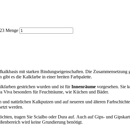
a 23 Menge
kalkbasis mit starken Bindungseigenschaften. Die Zusammensetzung gara
gibt es die Kalkfarbe in einer breiten Farbpalette.
alkfarben gestrichen wurden und ist für
Innenräume
vorgesehen. Sie k
ura Viva besonders für Feuchträume, wie Küchen und Bäder.
en und natürlichen Kalkputzen und auf neueren und älteren Farbschichten
etzt werden.
chten, tragen Sie Scialbo oder Dura auf. Auch auf Gips- und Gipskart
ßenbereich wird keine Grundierung benötigt.