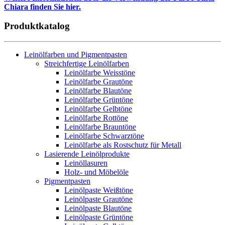
Chiara finden Sie hier.
Produktkatalog
Leinölfarben und Pigmentpasten
Streichfertige Leinölfarben
Leinölfarbe Weisstöne
Leinölfarbe Grautöne
Leinölfarbe Blautöne
Leinölfarbe Grüntöne
Leinölfarbe Gelbtöne
Leinölfarbe Rottöne
Leinölfarbe Brauntöne
Leinölfarbe Schwarztöne
Leinölfarbe als Rostschutz für Metall
Lasierende Leinölprodukte
Leinöllasuren
Holz- und Möbelöle
Pigmentpasten
Leinölpaste Weißtöne
Leinölpaste Grautöne
Leinölpaste Blautöne
Leinölpaste Grüntöne