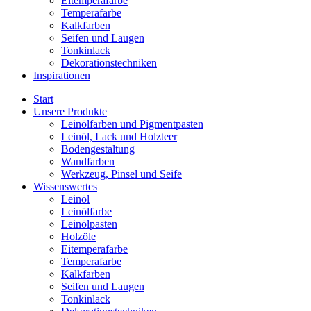
Eitemperafarbe
Temperafarbe
Kalkfarben
Seifen und Laugen
Tonkinlack
Dekorationstechniken
Inspirationen
Start
Unsere Produkte
Leinölfarben und Pigmentpasten
Leinöl, Lack und Holzteer
Bodengestaltung
Wandfarben
Werkzeug, Pinsel und Seife
Wissenswertes
Leinöl
Leinölfarbe
Leinölpasten
Holzöle
Eitemperafarbe
Temperafarbe
Kalkfarben
Seifen und Laugen
Tonkinlack