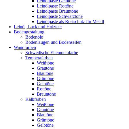
Leinölpaste Gelbtöne
Leinölpaste Rottöne
Leinölpaste Brauntöne
Leinölpaste Schwarztöne
Leinölpaste als Rostschutz für Metall
Leinöl, Lack und Holzteer
Bodengestaltung
Bodenöle
Bodenlaugen und Bodenseifen
Wandfarben
Schwedische Eitemperafarbe
Temperafarben
Weißtöne
Grautöne
Blautöne
Grüntöne
Gelbtöne
Rottöne
Brauntöne
Kalkfarben
Weißtöne
Grautöne
Blautöne
Grüntöne
Gelbtöne