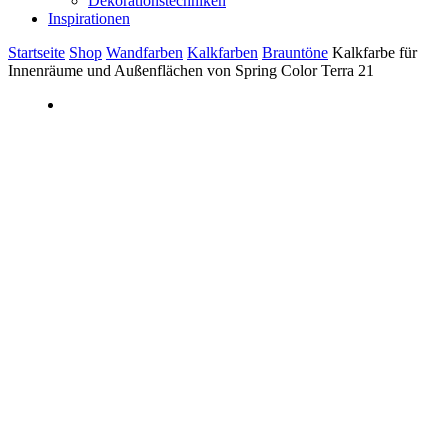
Dekorationstechniken
Inspirationen
Startseite
Shop
Wandfarben
Kalkfarben
Brauntöne
Kalkfarbe für
Innenräume und Außenflächen von Spring Color Terra 21