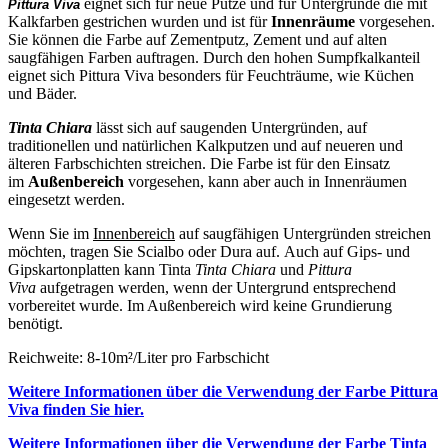
eignet sich für neue Putze und für Untergründe die mit
Pittura Viva
Kalkfarben gestrichen wurden und ist für
Innenräume
vorgesehen.
Sie können die Farbe auf Zementputz, Zement und auf alten
saugfähigen Farben auftragen. Durch den hohen Sumpfkalkanteil
eignet sich Pittura Viva besonders für Feuchträume, wie Küchen
und Bäder.
Tinta Chiara
lässt sich auf saugenden Untergründen, auf
traditionellen und natürlichen Kalkputzen und auf neueren und
älteren Farbschichten streichen. Die Farbe ist für den Einsatz
im
Außenbereich
vorgesehen, kann aber auch in Innenräumen
eingesetzt werden.
Wenn Sie im
Innenbereich
auf saugfähigen Untergründen streichen
möchten, tragen Sie Scialbo oder Dura auf. Auch auf Gips- und
Gipskartonplatten kann Tinta
Tinta Chiara
und
Pittura
Viva
aufgetragen werden, wenn der Untergrund entsprechend
vorbereitet wurde. Im Außenbereich wird keine Grundierung
benötigt.
Reichweite: 8-10m²/Liter pro Farbschicht
Weitere Informationen über die Verwendung der Farbe Pittura
Viva finden Sie hier.
Weitere Informationen über die Verwendung der Farbe Tinta