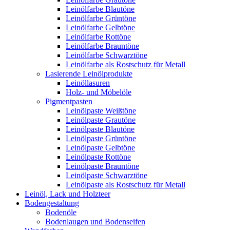
Leinölfarbe Blautöne
Leinölfarbe Grüntöne
Leinölfarbe Gelbtöne
Leinölfarbe Rottöne
Leinölfarbe Brauntöne
Leinölfarbe Schwarztöne
Leinölfarbe als Rostschutz für Metall
Lasierende Leinölprodukte
Leinöllasuren
Holz- und Möbelöle
Pigmentpasten
Leinölpaste Weißtöne
Leinölpaste Grautöne
Leinölpaste Blautöne
Leinölpaste Grüntöne
Leinölpaste Gelbtöne
Leinölpaste Rottöne
Leinölpaste Brauntöne
Leinölpaste Schwarztöne
Leinölpaste als Rostschutz für Metall
Leinöl, Lack und Holzteer
Bodengestaltung
Bodenöle
Bodenlaugen und Bodenseifen