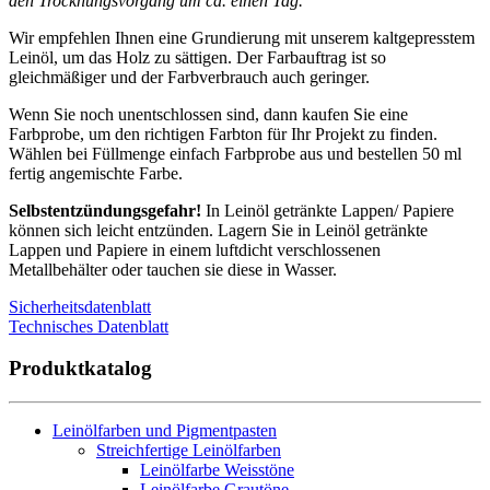
den Trocknungsvorgang um ca. einen Tag.
Wir empfehlen Ihnen eine Grundierung mit unserem kaltgepresstem
Leinöl, um das Holz zu sättigen. Der Farbauftrag ist so
gleichmäßiger und der Farbverbrauch auch geringer.
Wenn Sie noch unentschlossen sind, dann kaufen Sie eine
Farbprobe, um den richtigen Farbton für Ihr Projekt zu finden.
Wählen bei Füllmenge einfach Farbprobe aus und bestellen 50 ml
fertig angemischte Farbe.
Selbstentzündungsgefahr!
In Leinöl getränkte Lappen/ Papiere
können sich leicht entzünden. Lagern Sie in Leinöl getränkte
Lappen und Papiere in einem luftdicht verschlossenen
Metallbehälter oder tauchen sie diese in Wasser.
Sicherheitsdatenblatt
Technisches Datenblatt
Produktkatalog
Leinölfarben und Pigmentpasten
Streichfertige Leinölfarben
Leinölfarbe Weisstöne
Leinölfarbe Grautöne