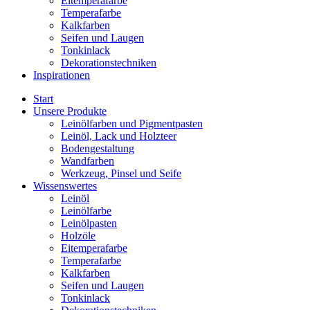
Eitemperafarbe
Temperafarbe
Kalkfarben
Seifen und Laugen
Tonkinlack
Dekorationstechniken
Inspirationen
Start
Unsere Produkte
Leinölfarben und Pigmentpasten
Leinöl, Lack und Holzteer
Bodengestaltung
Wandfarben
Werkzeug, Pinsel und Seife
Wissenswertes
Leinöl
Leinölfarbe
Leinölpasten
Holzöle
Eitemperafarbe
Temperafarbe
Kalkfarben
Seifen und Laugen
Tonkinlack