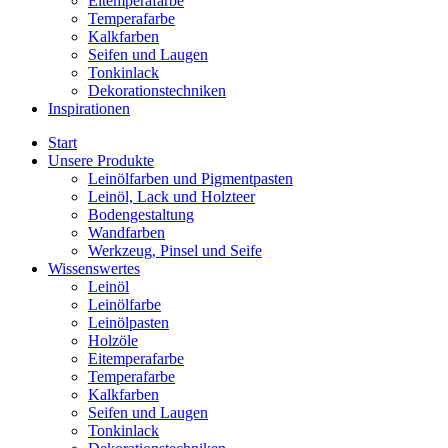
Eitemperafarbe
Temperafarbe
Kalkfarben
Seifen und Laugen
Tonkinlack
Dekorationstechniken
Inspirationen
Start
Unsere Produkte
Leinölfarben und Pigmentpasten
Leinöl, Lack und Holzteer
Bodengestaltung
Wandfarben
Werkzeug, Pinsel und Seife
Wissenswertes
Leinöl
Leinölfarbe
Leinölpasten
Holzöle
Eitemperafarbe
Temperafarbe
Kalkfarben
Seifen und Laugen
Tonkinlack