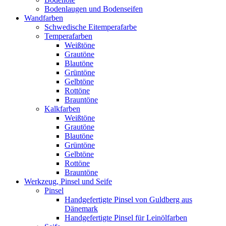
Bodenlaugen und Bodenseifen
Wandfarben
Schwedische Eitemperafarbe
Temperafarben
Weißtöne
Grautöne
Blautöne
Grüntöne
Gelbtöne
Rottöne
Brauntöne
Kalkfarben
Weißtöne
Grautöne
Blautöne
Grüntöne
Gelbtöne
Rottöne
Brauntöne
Werkzeug, Pinsel und Seife
Pinsel
Handgefertigte Pinsel von Guldberg aus
Dänemark
Handgefertigte Pinsel für Leinölfarben