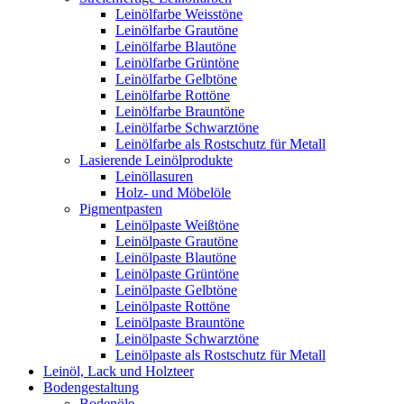
Leinölfarbe Weisstöne
Leinölfarbe Grautöne
Leinölfarbe Blautöne
Leinölfarbe Grüntöne
Leinölfarbe Gelbtöne
Leinölfarbe Rottöne
Leinölfarbe Brauntöne
Leinölfarbe Schwarztöne
Leinölfarbe als Rostschutz für Metall
Lasierende Leinölprodukte
Leinöllasuren
Holz- und Möbelöle
Pigmentpasten
Leinölpaste Weißtöne
Leinölpaste Grautöne
Leinölpaste Blautöne
Leinölpaste Grüntöne
Leinölpaste Gelbtöne
Leinölpaste Rottöne
Leinölpaste Brauntöne
Leinölpaste Schwarztöne
Leinölpaste als Rostschutz für Metall
Leinöl, Lack und Holzteer
Bodengestaltung
Bodenöle