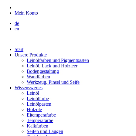
Mein Konto
de
en
Start
Unsere Produkte
Leinölfarben und Pigmentpasten
Leinöl, Lack und Holzteer
Bodengestaltung
Wandfarben
Werkzeug, Pinsel und Seife
Wissenswertes
Leinöl
Leinölfarbe
Leinölpasten
Holzöle
Eitemperafarbe
Temperafarbe
Kalkfarben
Seifen und Laugen