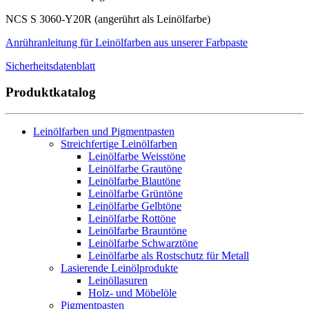
NCS S 3060-Y20R (angerührt als Leinölfarbe)
Anrühranleitung für Leinölfarben aus unserer Farbpaste
Sicherheitsdatenblatt
Produktkatalog
Leinölfarben und Pigmentpasten
Streichfertige Leinölfarben
Leinölfarbe Weisstöne
Leinölfarbe Grautöne
Leinölfarbe Blautöne
Leinölfarbe Grüntöne
Leinölfarbe Gelbtöne
Leinölfarbe Rottöne
Leinölfarbe Brauntöne
Leinölfarbe Schwarztöne
Leinölfarbe als Rostschutz für Metall
Lasierende Leinölprodukte
Leinöllasuren
Holz- und Möbelöle
Pigmentpasten