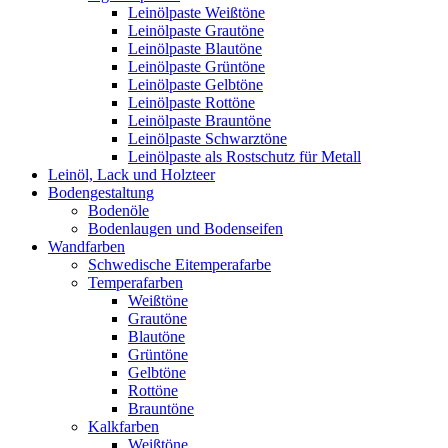
Leinölpaste Weißtöne
Leinölpaste Grautöne
Leinölpaste Blautöne
Leinölpaste Grüntöne
Leinölpaste Gelbtöne
Leinölpaste Rottöne
Leinölpaste Brauntöne
Leinölpaste Schwarztöne
Leinölpaste als Rostschutz für Metall
Leinöl, Lack und Holzteer
Bodengestaltung
Bodenöle
Bodenlaugen und Bodenseifen
Wandfarben
Schwedische Eitemperafarbe
Temperafarben
Weißtöne
Grautöne
Blautöne
Grüntöne
Gelbtöne
Rottöne
Brauntöne
Kalkfarben
Weißtöne