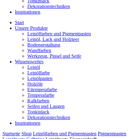
Tonkinlack
Dekorationstechniken
Inspirationen
Start
Unsere Produkte
Leinölfarben und Pigmentpasten
Leinöl, Lack und Holzteer
Bodengestaltung
Wandfarben
Werkzeug, Pinsel und Seife
Wissenswertes
Leinöl
Leinölfarbe
Leinölpasten
Holzöle
Eitemperafarbe
Temperafarbe
Kalkfarben
Seifen und Laugen
Tonkinlack
Dekorationstechniken
Inspirationen
Startseite
Shop
Leinölfarben und Pigmentpasten
Pigmentpasten