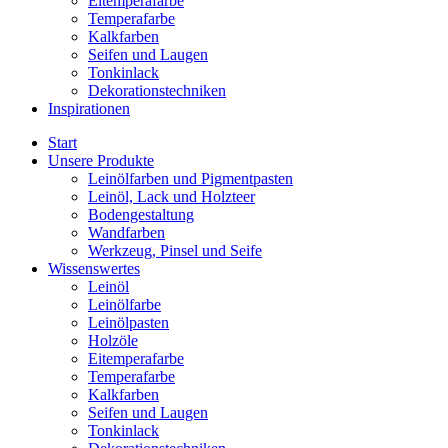
Eitemperafarbe
Temperafarbe
Kalkfarben
Seifen und Laugen
Tonkinlack
Dekorationstechniken
Inspirationen
Start
Unsere Produkte
Leinölfarben und Pigmentpasten
Leinöl, Lack und Holzteer
Bodengestaltung
Wandfarben
Werkzeug, Pinsel und Seife
Wissenswertes
Leinöl
Leinölfarbe
Leinölpasten
Holzöle
Eitemperafarbe
Temperafarbe
Kalkfarben
Seifen und Laugen
Tonkinlack