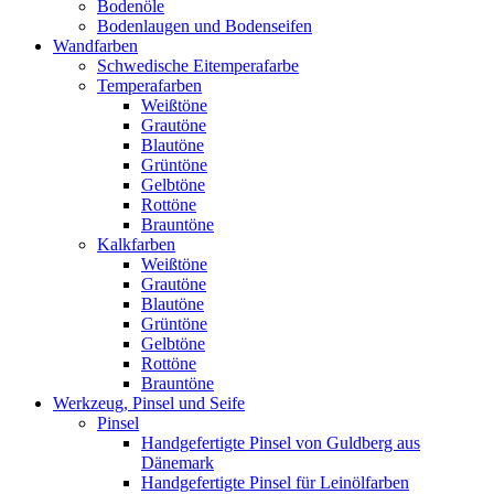
Bodenöle
Bodenlaugen und Bodenseifen
Wandfarben
Schwedische Eitemperafarbe
Temperafarben
Weißtöne
Grautöne
Blautöne
Grüntöne
Gelbtöne
Rottöne
Brauntöne
Kalkfarben
Weißtöne
Grautöne
Blautöne
Grüntöne
Gelbtöne
Rottöne
Brauntöne
Werkzeug, Pinsel und Seife
Pinsel
Handgefertigte Pinsel von Guldberg aus
Dänemark
Handgefertigte Pinsel für Leinölfarben