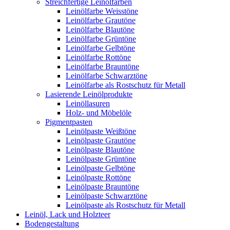
Streichfertige Leinölfarben
Leinölfarbe Weisstöne
Leinölfarbe Grautöne
Leinölfarbe Blautöne
Leinölfarbe Grüntöne
Leinölfarbe Gelbtöne
Leinölfarbe Rottöne
Leinölfarbe Brauntöne
Leinölfarbe Schwarztöne
Leinölfarbe als Rostschutz für Metall
Lasierende Leinölprodukte
Leinöllasuren
Holz- und Möbelöle
Pigmentpasten
Leinölpaste Weißtöne
Leinölpaste Grautöne
Leinölpaste Blautöne
Leinölpaste Grüntöne
Leinölpaste Gelbtöne
Leinölpaste Rottöne
Leinölpaste Brauntöne
Leinölpaste Schwarztöne
Leinölpaste als Rostschutz für Metall
Leinöl, Lack und Holzteer
Bodengestaltung